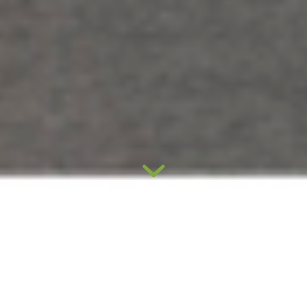
IHRE NEUE
PRAXISEINRICHTUNG – VOM
HERSTELLER
AUS OBERÖSTERREICH
Entworfen und gefertigt von